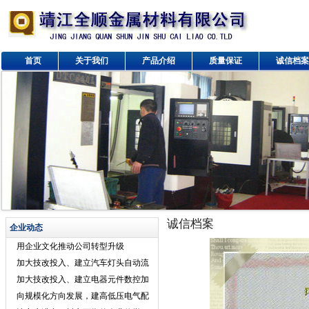
首页
关于我们
产品介绍
质量保证
诚信档
诚信档案
企业动态
用企业文化推动公司转型升级
加大技改投入、建立汽车灯头自动流
水线生产车间
加大技改投入、建立电器元件数控加
工中心生产车间
向规模化方向发展，建高低压电气配